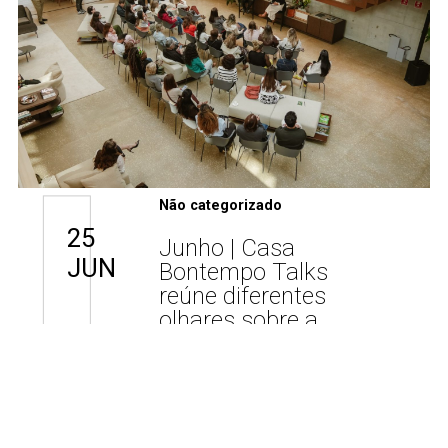
Não categorizado
25
Junho | Casa
JUN
Bontempo Talks
reúne diferentes
olhares sobre a
forma como
vivemos nossos
espaços