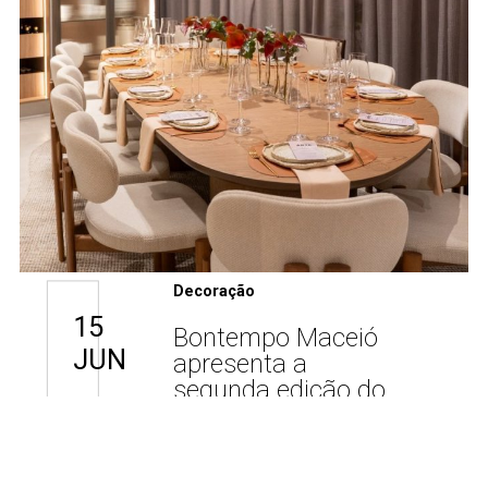
Decoração
15
Bontempo Maceió
JUN
apresenta a
segunda edição do
evento Mesa com
Arte