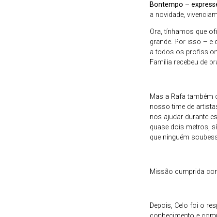
Bontempo – expresse
a novidade, vivencia
Ora, tínhamos que of
grande. Por isso – e 
a todos os profissio
Família recebeu de br
Mas a Rafa também c
nosso time de artist
nos ajudar durante e
quase dois metros, s
que ninguém soubesse
Missão cumprida com
Depois, Celo foi o re
conhecimento e comp