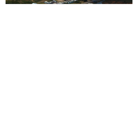
Não categorizado
26
Um tour pela fábrica
NOV
de móveis da
Bontempo