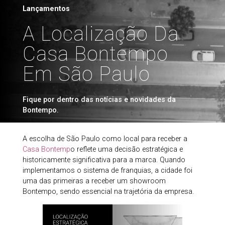
Lançamentos
A Localização Da
Casa Bontempo
Em São Paulo
Fique por dentro das notícias e novidades da
Bontempo.
A escolha de São Paulo como local para receber a
Casa Bontemp
o reflete uma decisão estratégica e
historicamente significativa para a marca. Quando
implementamos o sistema de franquias, a cidade foi
uma das primeiras a receber um showroom
Bontempo, sendo essencial na trajetória da empresa.