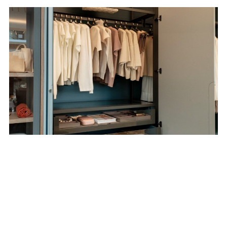
Lançamentos
08 JUL
Bontempo atualiza a
Linha Avanti
Armadio com novas
soluções e