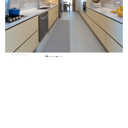
Projetos
03
Lacca e Laccato
AGO
Girasole para a
cozinha da família