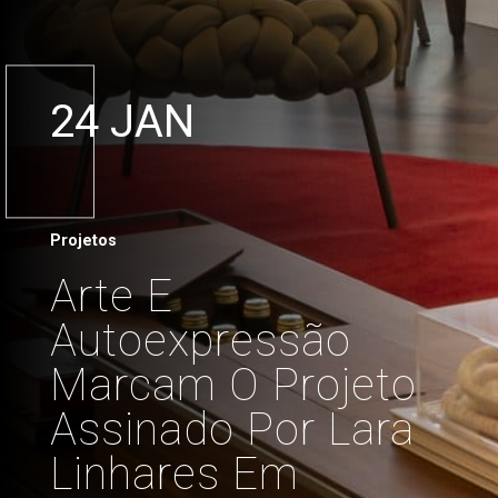
24 JAN
Projetos
Arte E
Autoexpressão
Marcam O Projeto
Assinado Por Lara
Linhares Em