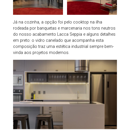
Já na cozinha, a opção foi pelo cooktop na ilha
rodeada por banquetas e marcenaria nos tons neutros
do nosso acabamento Lacca Seppia e alguns detalhes
em preto: o vidro canelado que acompanha esta
composição traz uma estética industrial sempre bem-
vinda aos projetos modernos.