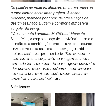
Os painéis de madeira abraçam de forma única os
quatro cantos deste lindo projeto. A décor
moderna, marcada por obras de arte e peças de
design assinado ajudam a compor a atmosfera
singular do living.
? Acabamento Laminato MoltiColori Moscato
Sem dúvida, o amplo espaço de convivência chama a
atenção pela combinação certeira entre tons escuros,
cinza e o verde da natureza — presença garantida nos
projetos assinados pelo escritório.
“Essa também é a
nossa forma de autoexpressão: ter coragem de arriscar
sem medo. Saber combinar e fazer com que as tonalidades
e texturas se mesclem e se transformem, sem cansar ou
pesar os ambientes. A Tetriz gosta de unir estilos, mas
jamais ficar presa a eles”
, definem.
Suíte Master