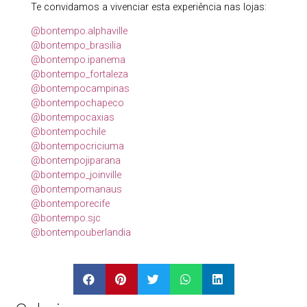
Te convidamos a vivenciar esta experiência nas lojas:
@bontempo.alphaville
@bontempo_brasilia
@bontempo.ipanema
@bontempo_fortaleza
@bontempocampinas
@bontempochapeco
@bontempocaxias
@bontempochile
@bontempocriciuma
@bontempojiparana
@bontempo_joinville
@bontempomanaus
@bontemporecife
@bontempo.sjc
@bontempouberlandia