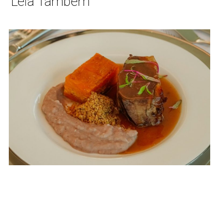
Leia Também
Lançamentos
14 JUL
Capim Santo
assume curadoria