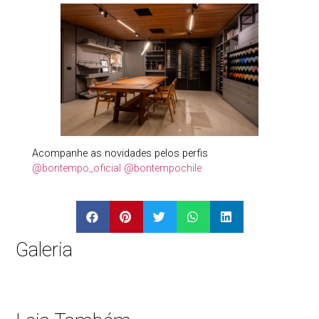
Acompanhe as novidades pelos perfis
@bontempo_oficial
@bontempochile
Galeria