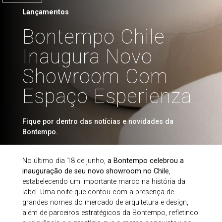
Lançamentos
Bontempo Chile
Inaugura Novo
Showroom Com
Espaço Esperienza
Fique por dentro das notícias e novidades da
Bontempo.
No último dia 18 de junho,
a Bontempo celebrou a
inauguração de seu novo showroom no Chile
,
estabelecendo um importante marco na história da
label. Uma noite que contou com a presença de
grandes nomes do mercado de arquitetura e design,
além de parceiros estratégicos da Bontempo, refletindo