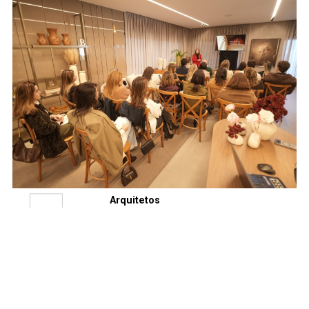
Arquitetos
23 JUL
Bontempo
Guarapuava recebe
parceiros no talk Os
Pilares do Morar