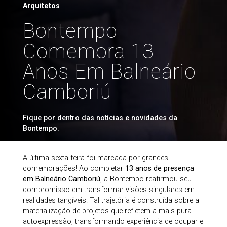
Arquitetos
Bontempo
Comemora 13
Anos Em Balneário
Camboriú
Fique por dentro das notícias e novidades da
Bontempo.
A última sexta-feira foi marcada por grandes
comemorações! Ao completar
13 anos de presença
em Balneário Camboriú
, a Bontempo reafirmou seu
compromisso em transformar visões singulares em
realidades tangíveis. Tal trajetória é construída sobre a
materialização de projetos que refletem a mais pura
autoexpressão, transformando experiência de ocupar e