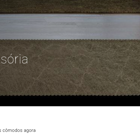
sória
 Os cômodos agora