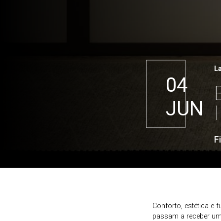
L
04
JUN
F
Conforto, estética 
passam a receber uma