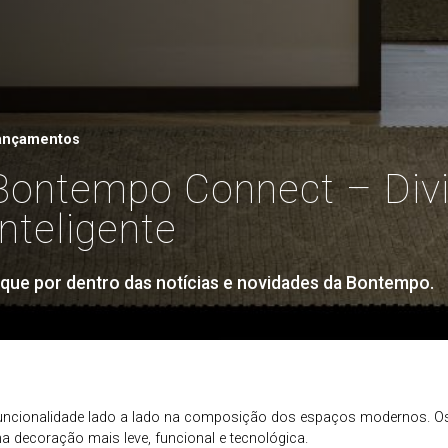
ançamentos
Bontempo Connect – Divi
Inteligente
ique por dentro das notícias e novidades da Bontempo.
e funcionalidade lado a lado na composição dos espaços modernos.
 decoração mais leve, funcional e tecnológica.