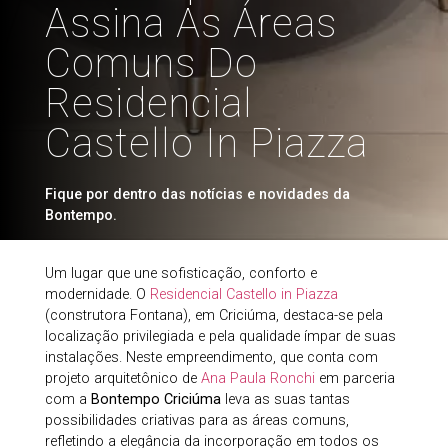
Assina As Áreas
Comuns Do
Residencial
Castello In Piazza
Fique por dentro das notícias e novidades da
Bontempo.
Um lugar que une sofisticação, conforto e
modernidade. O
Residencial Castello in Piazza
(construtora Fontana), em Criciúma, destaca-se pela
localização privilegiada e pela qualidade ímpar de suas
instalações. Neste empreendimento, que conta com
projeto arquitetônico de
Ana Paula Ronchi
em parceria
com a
Bontempo Criciúma
leva as suas tantas
possibilidades criativas para as áreas comuns,
refletindo a elegância da incorporação em todos os