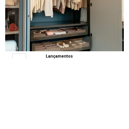
Lançamentos
08 JUL
Bontempo atualiza a
Linha Avanti
Armadio com novas
soluções e
diferenciais