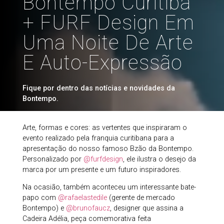
Bontempo Curitiba
+ FURF Design Em
Uma Noite De Arte
E Auto-Expressão
Fique por dentro das notícias e novidades da
Bontempo.
Arte, formas e cores: as vertentes que inspiraram o
evento realizado pela franquia curitibana para a
apresentação do nosso famoso Bzão da Bontempo.
Personalizado por
@furfdesign
, ele ilustra o desejo da
marca por um presente e um futuro inspiradores.
Na ocasião, também aconteceu um interessante bate-
papo com
@rafaelastedile
(gerente de mercado
Bontempo) e
@brunofaucz
, designer que assina a
Cadeira Adélia, peça comemorativa feita