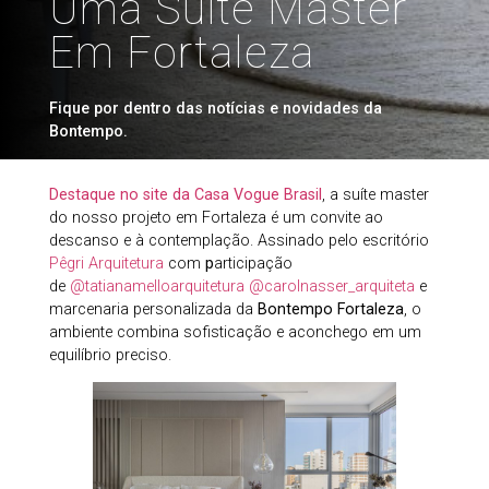
Uma Suíte Master
Em Fortaleza
Fique por dentro das notícias e novidades da
Bontempo.
Destaque no site da Casa Vogue Brasil
, a suíte master
do nosso projeto em Fortaleza é um convite ao
descanso e à contemplação. Assinado pelo escritório
Pêgri Arquitetura
com
p
articipação
de
@tatianamelloarquitetura
@carolnasser_arquiteta
e
marcenaria personalizada da
Bontempo Fortaleza
, o
ambiente combina sofisticação e aconchego em um
equilíbrio preciso.