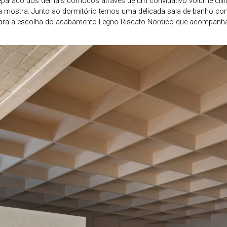
separado dos demais cômodos através de um convidativo volume cilínd
 a mostra. Junto ao dormitório temos uma delicada sala de banho 
para a escolha do acabamento Legno Riscato Nordico que acompanha