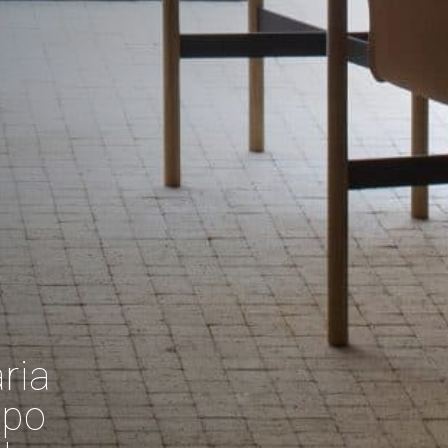
ria
mpo