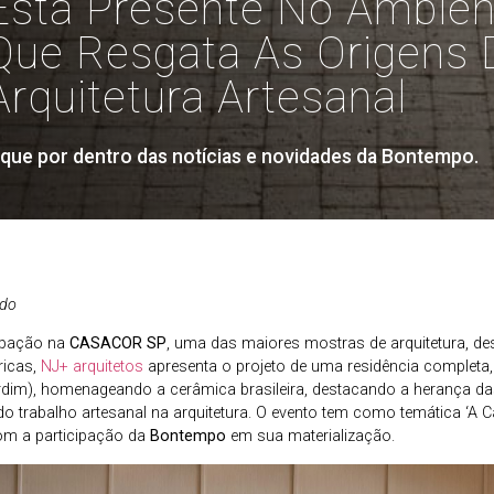
Está Presente No Ambien
Que Resgata As Origens 
Arquitetura Artesanal
ique por dentro das notícias e novidades da Bontempo.
ado
cipação na
CASACOR SP
, uma das maiores mostras de arquitetura, desi
ricas,
NJ+ arquitetos
apresenta o projeto de uma residência complet
rdim), homenageando a cerâmica brasileira, destacando a herança das
do trabalho artesanal na arquitetura. O evento tem como temática ‘A Ca
com a participação da
Bontempo
em sua materialização.