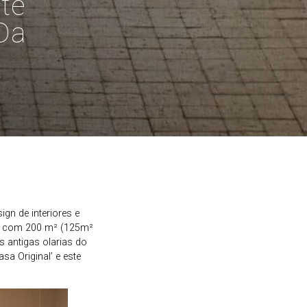
te
Da
gn de interiores e
a, com 200 m² (125m²
 antigas olarias do
sa Original’ e este