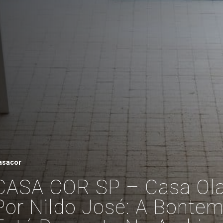
asacor
CASA COR SP – Casa Ola
Por Nildo José: A Bonte