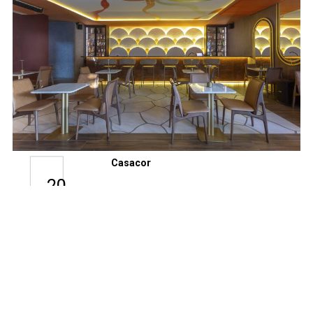
Casacor
20
Bar Coração
JUN
Sagrado por Marina
Fonseca na
CasaCor Piauí 2026