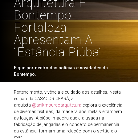
Arquitetura E
Bontempo
Fortaleza
Apresentam A
“Estância Piúba”
Fique por dentro das notícias e novidades da
Bontempo.
Pertencimento, vivência e cuidado aos detalhes. Nesta
edição da CASACOR CEARÁ, a
arquiteta
@anikmouraoarquitetura
explora a excelência
de diversas texturas, da madeira aos metais e também
as louças. A piúba, madeira que era usada na
fabricação de jangadas e o conceito de permanência
da estância, formam uma relação com o sertão e o
mar.