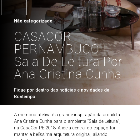
Não categorizado
CASACOR
PERNAMBUCO |
Sala De Leitura Por
Ana Cristina Cunha
Fique por dentro das notícias e novidades da
Bontempo.
A memória afetiva é a grande inspiração da arquiteta
Ana Cristina Cunha para o ambiente “Sala de Leitura”,
na CasaCor PE 2018. A ideia central do espaço foi
manter a belíssima arquitetura original, aliando