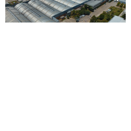
Não categorizado
26
Um tour pela fábrica
NOV
de móveis da
Bontempo