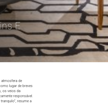
ins E
a atmosfera de
 como lugar de breves
s, os veios da
camente responsável.
tranquilo”, resume a