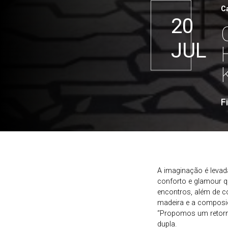
C
20
JUL
F
A imaginação é levad
conforto e glamour q
encontros, além de co
madeira e a composi
“Propomos um retorno
dupla.