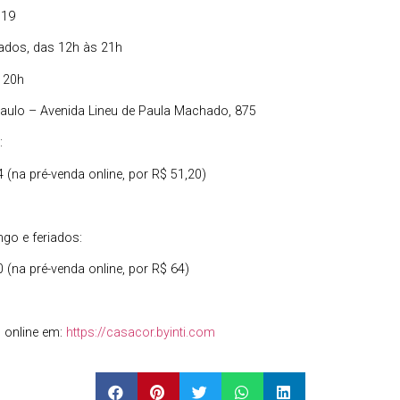
019
iados, das 12h às 21h
 20h
aulo – Avenida Lineu de Paula Machado, 875
:
4 (na pré-venda online, por R$ 51,20)
ngo e feriados:
0 (na pré-venda online, por R$ 64)
s online em:
https://casacor.byinti.com