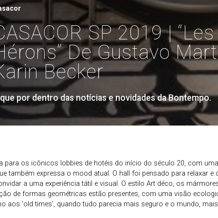
asacor
CASACOR SP 2019 | “Les
Hérons” De Gustavo Mart
Karin Becker
ique por dentro das notícias e novidades da Bontempo.
a para os icônicos lobbies de hotéis do início do século 20, com um
ue também expressa o mood atual. O hall foi pensado para relaxar e
nvidar a uma experiência tátil e visual. O estilo Art déco, os mármore
ção de formas geométricas estão presentes, com uma visão ecologi
 aos ‘old times’, quando tudo parecia mais seguro e o mundo, mais 