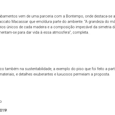
cabamentos vem de uma parceria com a Bontempo, onde destaca-se a
ccato Macassar que emoldura parte do ambiente. “A grandeza do má
veios únicos de cada madeira e a composição impecável da simetria 
ntam-se para dar vida à essa atmosfera”, completa.
o também na sustentabilidade, a exemplo do piso que foi feito a part
materiais, e detalhes exuberantes e luxuosos permeiam a proposta.
ro
019!