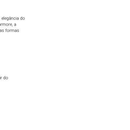
 elegância do
rmore, a
das formas
ir do