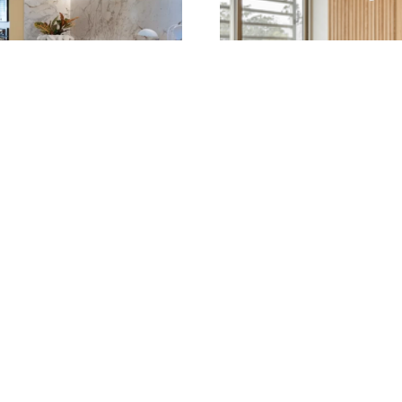
irasole para a
29 JUL
a