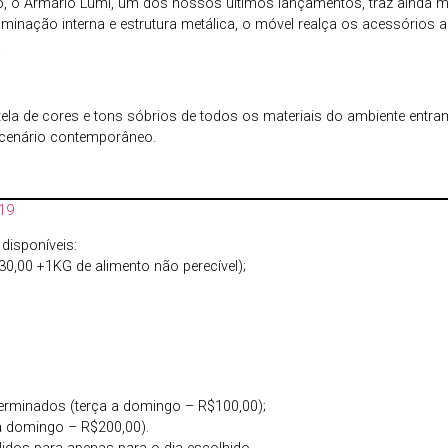
o, o Armário Lumi, um dos nossos últimos lançamentos, traz ainda 
inação interna e estrutura metálica, o móvel realça os acessórios 
.
rtela de cores e tons sóbrios de todos os materiais do ambiente ent
 cenário contemporâneo.
19
disponíveis:
30,00 +1KG de alimento não perecível);
terminados (terça a domingo – R$100,00);
 a domingo – R$200,00).