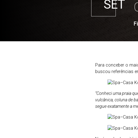
SET
F
Para conceber o mai
buscou referências em
“Conheci uma praia que 
vulcânica, coluna de b
segue exatamente a me