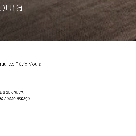
oura
quiteto Flávio Moura
egra de origem
 do nosso espaço