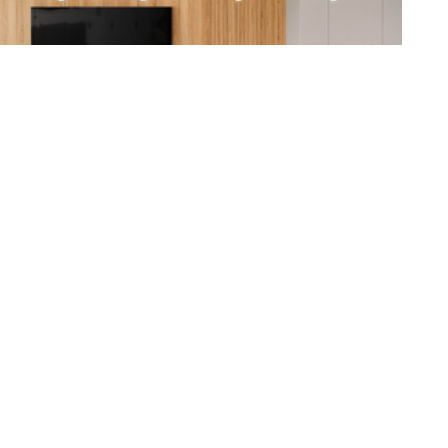
Projetos
Um estar acolhedor e
convidativo por Mariana Pesca e
Bontempo Florianópolis