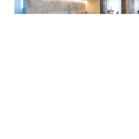
Projetos
Lacca e Laccato G
03 AGO
cozinha da famíli