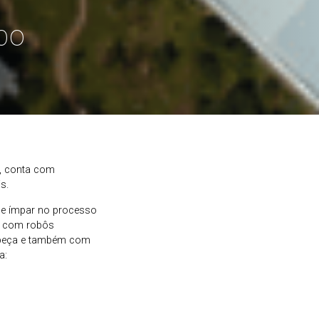
po
a, conta com
s.
de ímpar no processo
s, com robôs
a peça e também com
a: