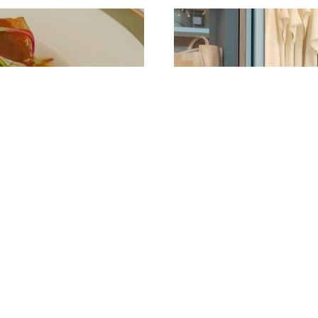
ume curadoria
08 JUL
 Casa