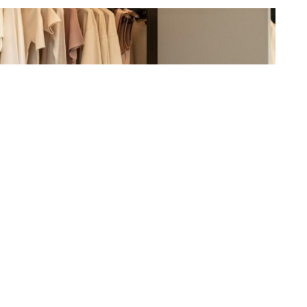
Lançamentos
Bontempo atualiza a Linha
Avanti Armadio com novas
soluções e diferenciais