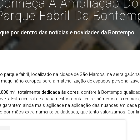
Conheça A Ampliação Do
Parque Fabril Da Bontem
ique por dentro das notícias e novidades da Bontempo.
 parque fabril, localizado na cidade de São Marcos, na serra gaúch
e maquinário europeu para a materialização de espaços personalizávei
.000 m², totalmente dedicada às cores
, confere à Bontempo qualida
óveis. Esta central de acabamentos conta, entre inúmeros diferenciai
que garantem ainda mais agilidade na aplicação das nuances em cad
eito por mãos extremamente cuidadosas, que tanto valorizamos. Confir