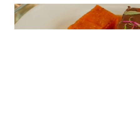
Lançamentos
Capim Santo ass
14 JUL
gastronômica da
Bontempo