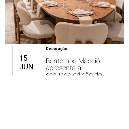
Decoração
15
Bontempo Maceió
JUN
apresenta a
segunda edição do
evento Mesa com
Arte