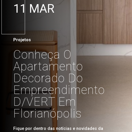
11 MAR
Projetos
Conheça O
Apartamento
Decorado Do
Empreendimento
D/VERT Em
Florianópolis
Fique por dentro das notícias e novidades da