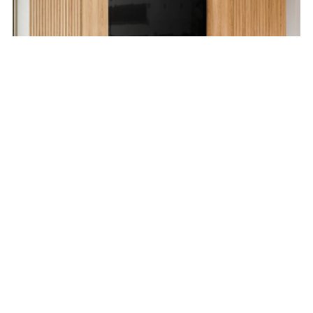
Projetos
29 JUL
Um estar acolhedor
e convidativo por
Mariana Pesca e
Bontempo
Florianópolis