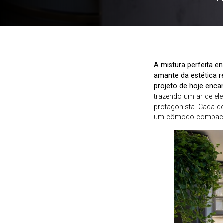
A mistura perfeita e
amante da estética r
projeto de hoje enca
trazendo um ar de el
protagonista. Cada d
um cômodo compacto,