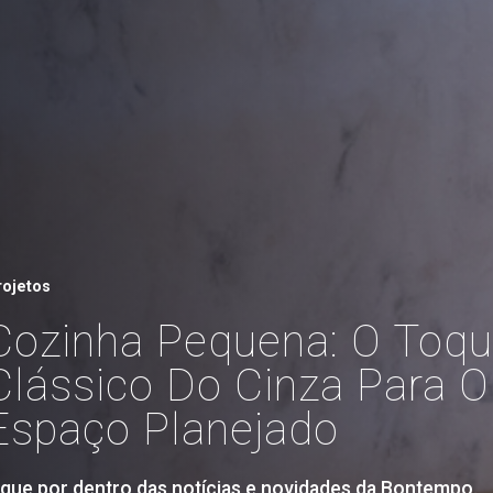
rojetos
Cozinha Pequena: O Toq
Clássico Do Cinza Para O
Espaço Planejado
ique por dentro das notícias e novidades da Bontempo.