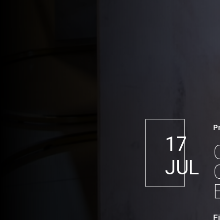
P
17
JUL
F