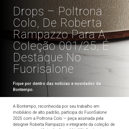
Drops – Poltrona
Colo, De Roberta
Rampazzo Para A
Coleção 001/25, É
Destaque No
Fuorisalone
Fique por dentro das notícias e novidades da
Bontempo.
A Bontempo, reconhecida por seu trabalho em
mobiliário de alto padrão, participa do FuoriSalone
2025 com a Poltrona Colo — peça assinada pela
designer Roberta Rampazzo e integrante da coleção de