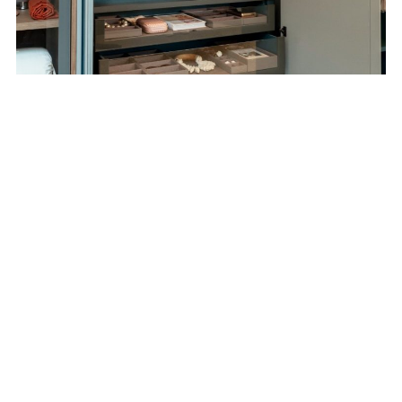
Lançamentos
08 JUL
Bontempo atualiza a
Linha Avanti
Armadio com novas
soluções e
diferenciais
PROJETOS
LANÇAMENTOS
ARQUITETOS