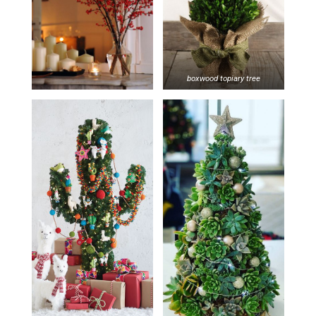
boxwood topiary tree