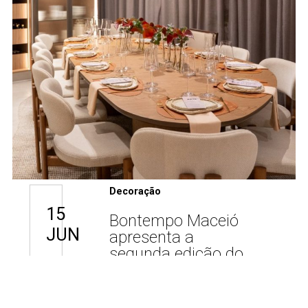
Decoração
15
Bontempo Maceió
JUN
apresenta a
segunda edição do
evento Mesa com
Arte