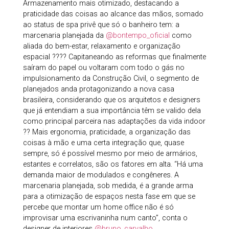
Armazenamento mais otimizado, destacando a
praticidade das coisas ao alcance das mãos, somado
ao status de spa privê que só o banheiro tem: a
marcenaria planejada da
@bontempo_oficial
como
aliada do bem-estar, relaxamento e organização
espacial ???? Capitaneando as reformas que finalmente
saíram do papel ou voltaram com todo o gás no
impulsionamento da Construção Civil, o segmento de
planejados anda protagonizando a nova casa
brasileira, considerando que os arquitetos e designers
que já entendiam a sua importância têm se valido dela
como principal parceira nas adaptações da vida indoor
?? Mais ergonomia, praticidade, a organização das
coisas à mão e uma certa integração que, quase
sempre, só é possível mesmo por meio de armários,
estantes e correlatos, são os fatores em alta. “Há uma
demanda maior de modulados e congêneres. A
marcenaria planejada, sob medida, é a grande arma
para a otimização de espaços nesta fase em que se
percebe que montar um home office não é só
improvisar uma escrivaninha num canto”, conta o
designer de interiores
@bruno_carvalho
.