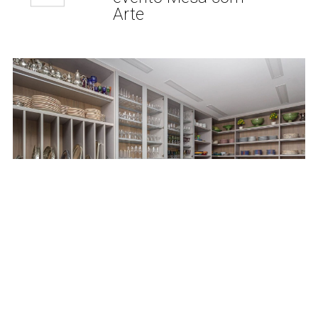
Arte
Decoração
16 FEV
Louceiros e