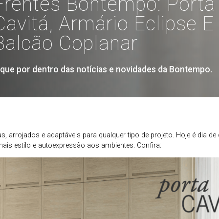
Frentes Bontempo: Porta
Cavitá, Armário Eclipse E
Balcão Coplanar
ique por dentro das notícias e novidades da Bontempo.
, arrojados e adaptáveis para qualquer tipo de projeto. Hoje é dia de
ais estilo e autoexpressão aos ambientes. Confira: