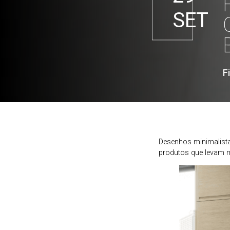
SET
F
Desenhos minimalistas
produtos que levam m