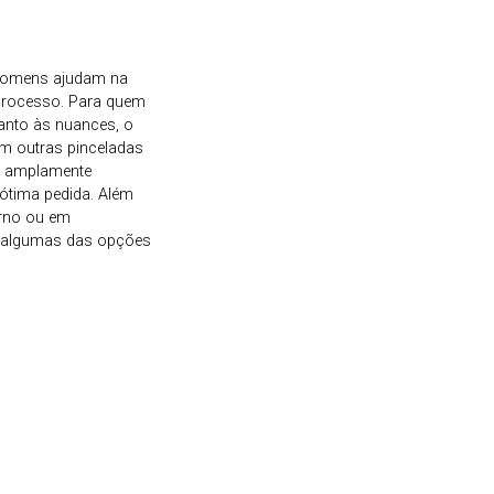
 homens ajudam na
processo. Para quem
uanto às nuances, o
m outras pinceladas
is amplamente
 ótima pedida. Além
erno ou em
ão algumas das opções