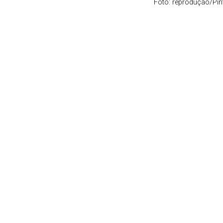
Foto: reprodução/Pin
Galeria
Leia Também