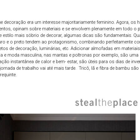
e decoração era um interesse majoritariamente feminino. Agora, os
ntos, opinam sobre materiais e se envolvem plenamente em todo o 
se estilo mais sóbrio de decorar, algumas dicas são fundamentais. Q
uro e o preto tendem ao protagonismo, combinando perfeitamente co
jetos de decoração, luminárias, etc. Adicionar almofadas em materia
taria e moda masculina, nas mantas e poltronas por exemplo, são uma
ação instantânea de calor e bem- estar, são úteis para os dias de inv
rnada de trabalho vai até mais tarde. Tricô, lã e fibra de bambu s
requinte.