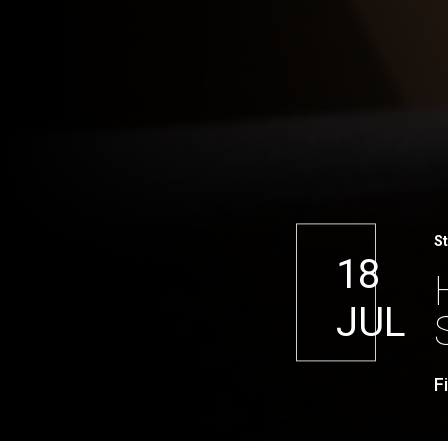
S
18
JUL
F