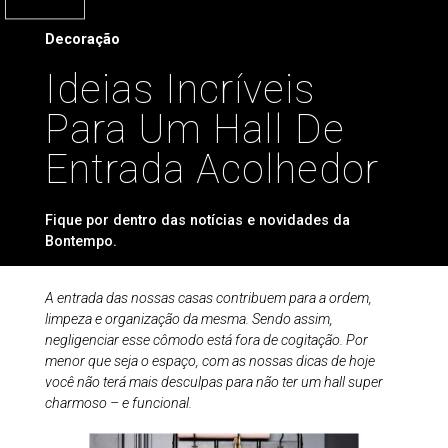
Decoração
Ideias Incríveis
Para Um Hall De
Entrada Acolhedor
Fique por dentro das notícias e novidades da
Bontempo.
A entrada das nossas casas contribuem para a ordem,
limpeza e organização da mesma. Sendo assim,
negligenciar esse cômodo está fora de cogitação. Por
menor que seja o espaço, com as nossas dicas de hoje
você não terá mais desculpas para não ter um hall super
charmoso – e funcional.