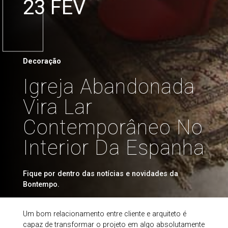
23 FEV
Decoração
Igreja Abandonada
Vira Lar
Contemporâneo No
Interior Da Espanha
Fique por dentro das notícias e novidades da
Bontempo.
Um bom relacionamento entre cliente e arquiteto é
capaz de transformar o projeto em algo absolutamente