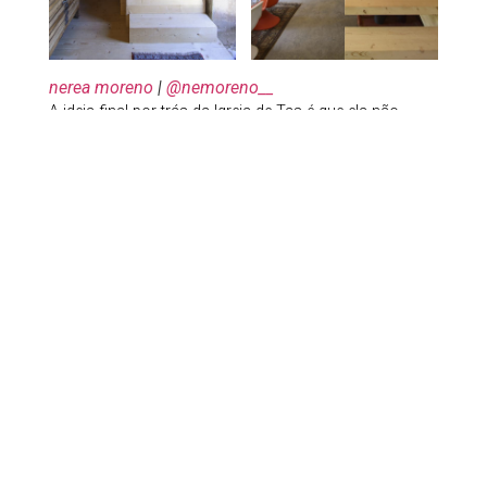
nerea moreno
|
@nemoreno__
A ideia final por trás da Igreja de Tas é que ela não
termina quando o projeto se encerra junto ao escritório
de arquitetura: ela continuará a crescer e evoluir
conforme o estilo de vida do morador. Tudo isso sem
esquecer o uso anterior ou retirar os vestígios originais
do edifício de 400 anos.
Apaixonante!
Galeria