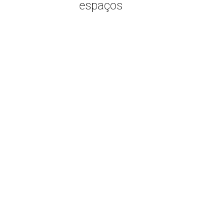
espaços
Não categorizado
26
Um tour pela fábrica
NOV
de móveis da