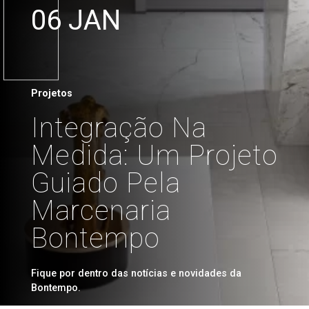
06 JAN
Projetos
Integração Na
Medida: Um Projeto
Guiado Pela
Marcenaria
Bontempo
Fique por dentro das notícias e novidades da
Bontempo.