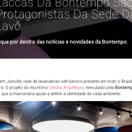
Laccas Da Bontempo Sã
Protagonistas Da Sede D
Lavô
ique por dentro das notícias e novidades da Bontempo.
m Joinville, rede de lavanderias self-service presente em todo o Brasi
ra. O projeto do escritório
Venata Arquitetura
, executado pela
Bontempo
e a marcenaria ajuda a definir a identidade de cada ambiente.