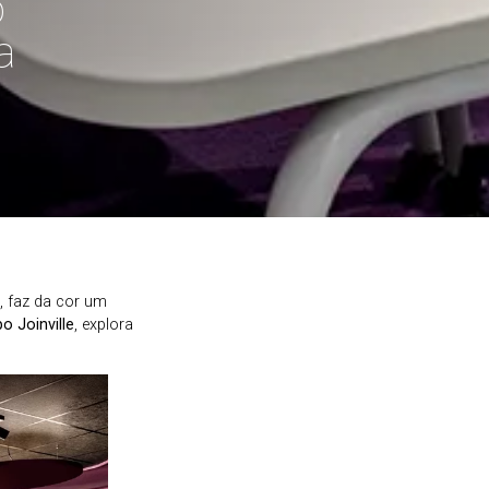
o
a
l, faz da cor um
 Joinville
, explora