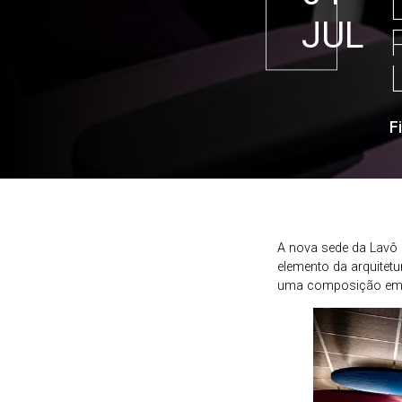
JUL
F
A nova sede da Lavô e
elemento da arquitetu
uma composição em qu