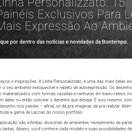
Linha Personalizzato: 15
Painéis Exclusivos Para L
Mais Expressão Ao Ambi
ique por dentro das notícias e novidades da Bontempo.
aços e inspirações. A Linha Personalizzato, é uma das mais belas ex
 o seu ambiente inesquecível e repleto de autoexpressão. Os desenh
o materializados com formas vazadas e ranhuras em baixo relevo, 
m deles ou então solicitar o desenho que desejar. É isso mesmo: s
desenho nos painéis – afinal, se dá pra imaginar, dá pra realizar. Além
 toda a gama de Laccas do nosso portfólio.
aplicação são infinitas: divisórias de ambientes, revestimento de pare
as tantas. Abaixo, você conhece cada modelo e suas possibilidades de