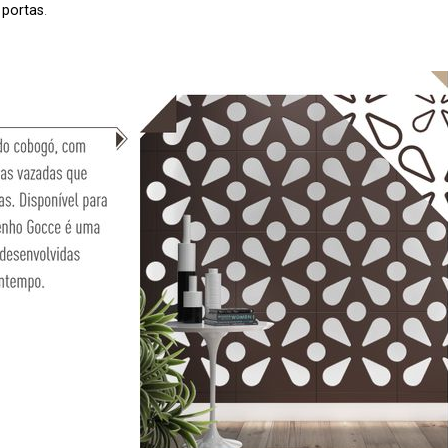
 portas
.