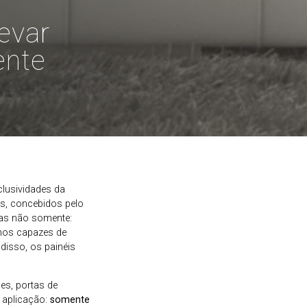
evar
ente
clusividades da
os, concebidos pelo
mas não somente:
omos capazes de
 disso, os painéis
des, portas de
 aplicação:
somente