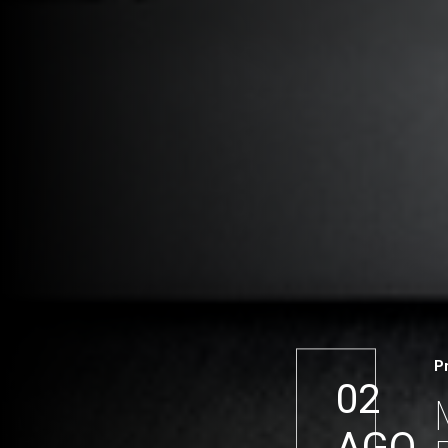
P
02
AGO