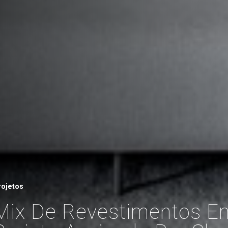
rojetos
Mix De Revestimentos E