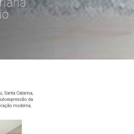
rlana
io
, Santa Catarina,
autoexpressão da
coração moderna,