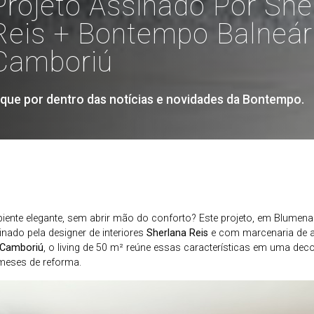
Projeto Assinado Por She
Reis + Bontempo Balneár
Camboriú
ique por dentro das notícias e novidades da Bontempo.
iente elegante, sem abrir mão do conforto? Este projeto, em Blumenau
nado pela designer de interiores
Sherlana Reis
e com marcenaria de 
 Camboriú
, o living de 50 m² reúne essas características em uma de
meses de reforma.