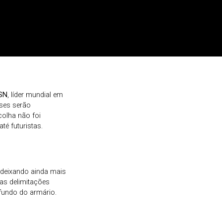
SN
, líder mundial em
ses serão
colha não foi
té futuristas.
 deixando ainda mais
 as delimitações
fundo do armário.