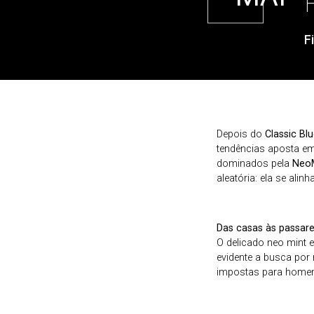
F
Depois do
Classic Bl
tendências aposta em
dominados pela
Neo
aleatória: ela se ali
Das casas às passare
O delicado neo mint 
evidente a busca por 
impostas para homen