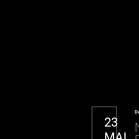
D
23
MAI