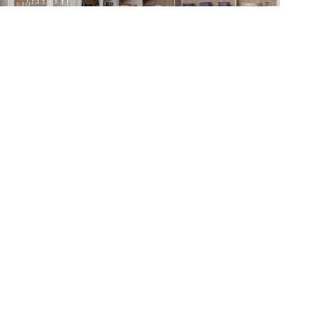
Decoração
Louceiros e cristaleiras em alta
nos projetos