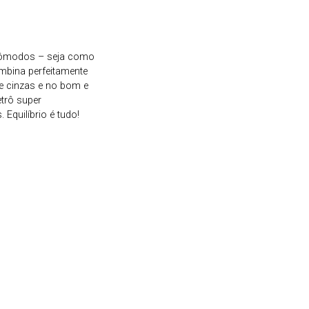
s cômodos – seja como
ombina perfeitamente
 e cinzas e no bom e
etrô super
Equilíbrio é tudo!