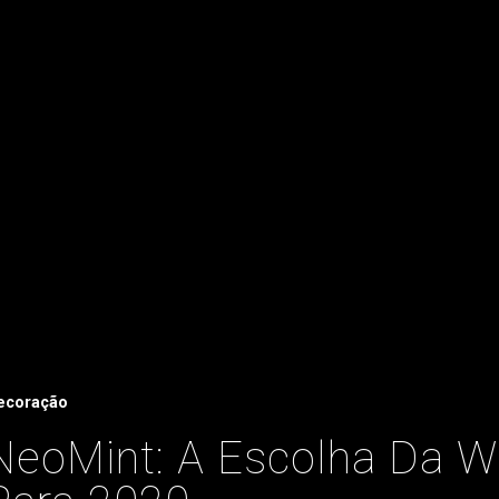
ecoração
NeoMint: A Escolha Da 