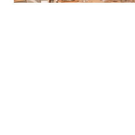
Decoração
Bontempo Maceió
15 JUN
segunda edição 
com Arte