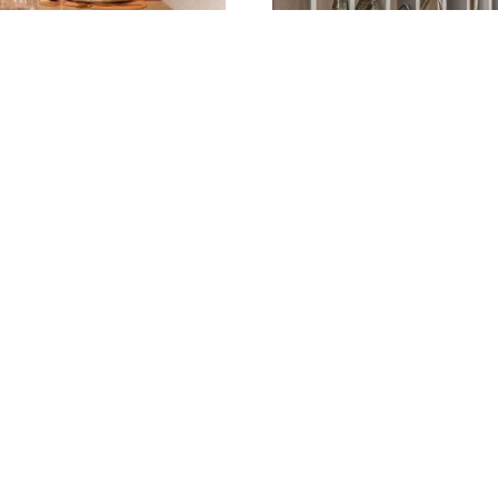
 apresenta a
16 FEV
do evento Mesa