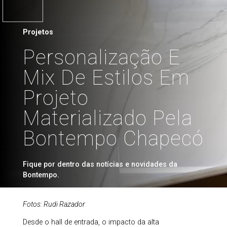
Projetos
Personalização E
Mix De Estilos Em
Projeto
Materializado Pela
Bontempo Chapecó
Fique por dentro das notícias e novidades da
Bontempo.
Fotos: Rudi Razador
Desde o hall de entrada, o impacto da alta