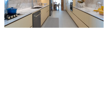
Projetos
03
Lacca e Laccato
AGO
Girasole para a
cozinha da família