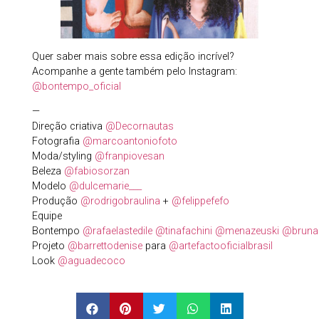
Quer saber mais sobre essa edição incrível?
Acompanhe a gente também pelo Instagram:
@bontempo_oficial
—
Direção criativa
@Decornautas
Fotografia
@marcoantoniofoto
Moda/styling
@franpiovesan
Beleza
@fabiosorzan
Modelo
@dulcemarie___
Produção
@rodrigobraulina
+
@felippefefo
Equipe
Bontempo
@rafaelastedile
@tinafachini
@menazeuski
@bruna
Projeto
@barrettodenise
para
@artefactooficialbrasil
Look
@aguadecoco