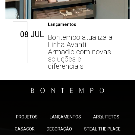
Lançamentos
08 JUL
Bontempo atualiza a
Linha Avanti
Armadio com novas
soluções e
diferenciais
PROJETOS
LANÇAMENTOS
ARQUITETOS
CASACOR
DECORAÇÃO
STEAL THE PLACE