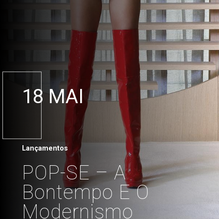
18 MAI
Lançamentos
POP-SE – A
Bontempo E O
Modernismo