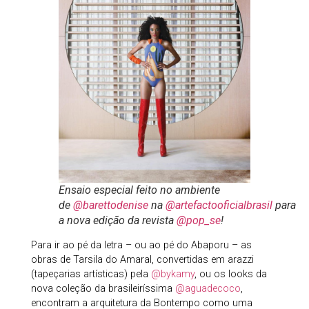
Ensaio especial feito no ambiente
de
@barettodenise
na
@artefactooficialbrasil
para
a nova edição da revista
@pop_se
!
Para ir ao pé da letra – ou ao pé do Abaporu – as
obras de Tarsila do Amaral, convertidas em arazzi
(tapeçarias artísticas) pela
@bykamy
, ou os looks da
nova coleção da brasileiríssima
@aguadecoco
,
encontram a arquitetura da Bontempo como uma