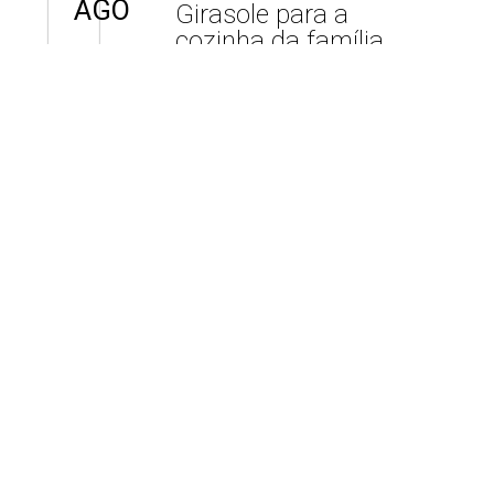
AGO
Girasole para a
cozinha da família
Projetos
29 JUL
Um estar acolhedor