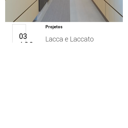
Projetos
03
Lacca e Laccato
AGO
Girasole para a
cozinha da família