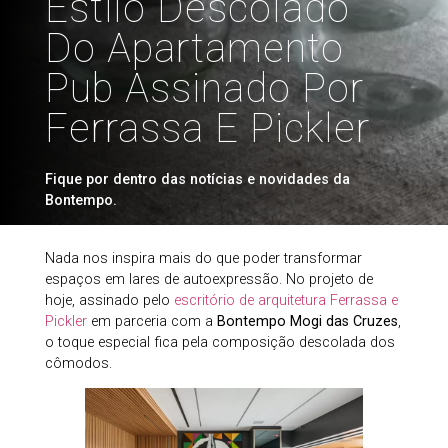
Estilo Descolado
Do Apartamento
Pub Assinado Por
Ferrassa E Pickler
Fique por dentro das notícias e novidades da
Bontempo.
Nada nos inspira mais do que poder transformar
espaços em lares de autoexpressão. No projeto de
hoje, assinado pelo
escritório de arquitetura Ferrassa e
Pickler
em parceria com a
Bontempo Mogi das Cruzes
,
o toque especial fica pela composição descolada dos
cômodos.