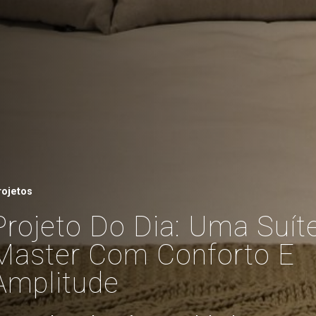
rojetos
Projeto Do Dia: Uma Suít
Master Com Conforto E
Amplitude