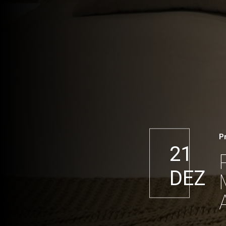
P
21
DEZ