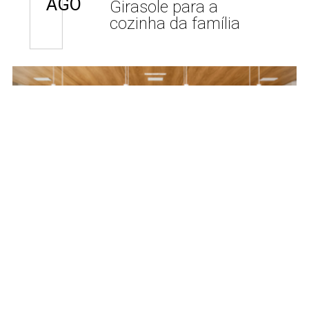
AGO
Girasole para a
cozinha da família
Projetos
29 JUL
Um estar acolhedor