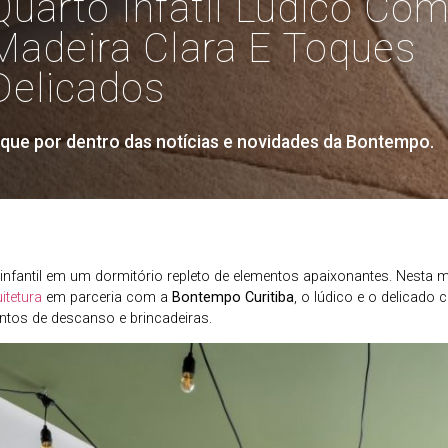
Quarto Infatil Lúdico Co
Madeira Clara E Toques
Delicados
ique por dentro das notícias e novidades da Bontempo.
 infantil em um dormitório repleto de elementos apaixonantes. Nesta m
itetura
em parceria com a
Bontempo Curitiba
, o lúdico e o delicado
tos de descanso e brincadeiras.