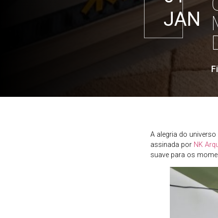
JAN
F
A alegria do universo
assinada por
NK Arqu
suave para os momen