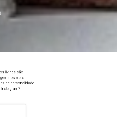
o
s livings são
urgem nos mais
ses de personalidade
o Instagram?