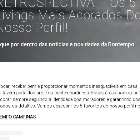
RETROSPECTIVA – Os 5
Livings Mais Adorados D
Nosso Perfil!
ique por dentro das notícias e novidades da Bontempo.
dar, receber bem e proporcionar momentos inesquecíveis em casa, o
fazem parte dos projetos contemporâneos. Essas áreas sociais s
decorar, sempre seguindo a identidade dos moradores e garantindo do
odos os detalhes. Vamos descobrir os 5 favoritos do nosso perfil n
TEMPO CAMPINAS