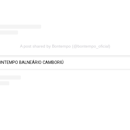
A post shared by Bontempo (@bontempo_oficial)
BONTEMPO BALNEÁRIO CAMBORIÚ