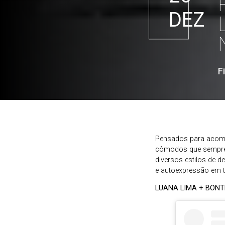
DEZ
F
Pensados para acomo
cômodos que sempre 
diversos estilos de 
e autoexpressão em t
LUANA LIMA + BON