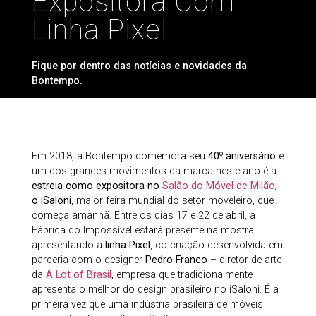
Expositora Com
Linha Pixel
Fique por dentro das notícias e novidades da
Bontempo.
o
Em 2018, a Bontempo comemora seu
40
aniversário
e
um dos grandes movimentos da marca neste ano é a
estreia como expositora no
Salão do Móvel de Milão
,
o iSaloni
, maior feira mundial do setor moveleiro, que
começa amanhã. Entre os dias 17 e 22 de abril, a
Fábrica do Impossível estará presente na mostra
apresentando a
linha Pixel
, co-criação desenvolvida em
parceria com o designer
Pedro Franco
– diretor de arte
da
A Lot of Brasil
, empresa que tradicionalmente
apresenta o melhor do design brasileiro no iSaloni. É a
primeira vez que uma indústria brasileira de móveis