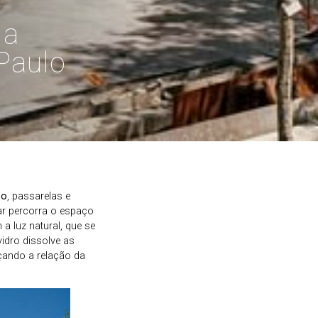
la
Paulo
po
, passarelas e
ar percorra o espaço
a luz natural, que se
idro dissolve as
rçando a relação da