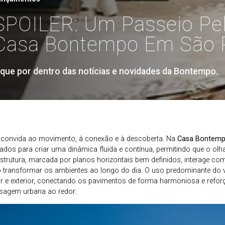
SPOILER: Um Passeio Pe
Casa Bontempo Em São 
ique por dentro das notícias e novidades da Bontempo.
convida ao movimento, à conexão e à descoberta. Na
Casa Bontem
ados para criar uma dinâmica fluida e contínua, permitindo que o olh
strutura, marcada por planos horizontais bem definidos, interage com 
o transformar os ambientes ao longo do dia. O uso predominante do v
rior e exterior, conectando os pavimentos de forma harmoniosa e refo
isagem urbana ao redor.