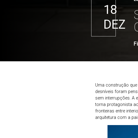
18
DEZ
F
Uma construção que 
desníveis foram pens
sem interrupções. A e
torna protagonista a
fronteiras entre inte
arquitetura com a pa