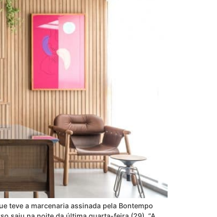
que teve a marcenaria assinada pela Bontempo
 saiu na noite da última quarta-feira (29). “A