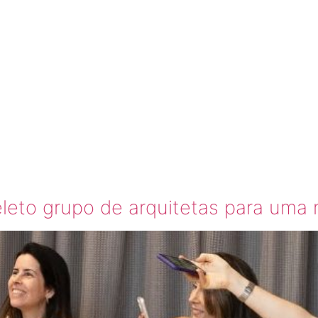
RQUITET
Ó
to grupo de arquitetas para uma no