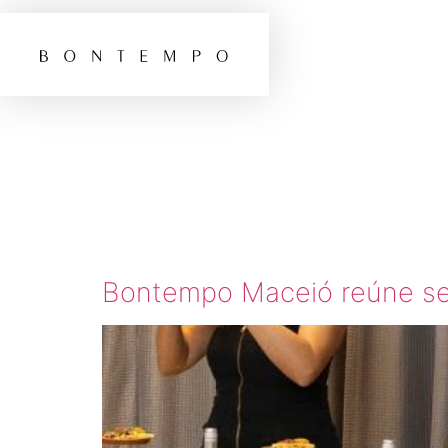
TAG:
A
MACEI
Bontempo Maceió reúne sele