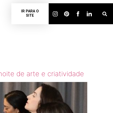
IR PARA O
SITE
AS EM
ite de arte e criatividade