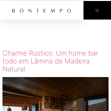
TAG:
BAR
RÚSTICO
Charme Rústico: Um home bar
todo em Lâmina de Madeira
Natural